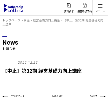
資料請求
講座参加予約
メニュー
トップページ
>
講座
>
経営基礎力向上講座
>
【中止】第32期 経営基礎力向
上講座
News
お知らせ
2025.12.23
【中止】第32期 経営基礎力向上講座
See all
Previous
Next